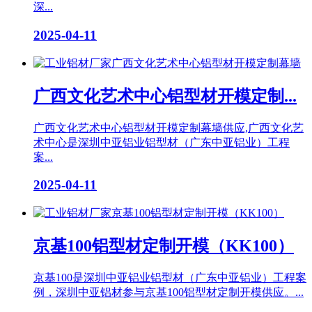
深...
2025-04-11
广西文化艺术中心铝型材开模定制...
广西文化艺术中心铝型材开模定制幕墙供应,广西文化艺
术中心是深圳中亚铝业铝型材（广东中亚铝业）工程
案...
2025-04-11
京基100铝型材定制开模（KK100）
京基100是深圳中亚铝业铝型材（广东中亚铝业）工程案
例，深圳中亚铝材参与京基100铝型材定制开模供应。...