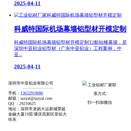
2025-04-11
科威特国际机场幕墙铝型材开模定制
科威特国际机场幕墙铝型材开模定制T2航站楼幕墙，是
深圳中亚铝业铝型材（广东中亚铝业）工程案例，中
亚...
2025-04-11
用我们的全情投入，贏得你最終信赖
深圳市中亚铝业有限公司
手机：
13632919686
邮箱：szzyal@szzyal.com
扫一扫加微信
QQ ：29210625
地址：深圳市龙岗大运新城荣超
粤ICP备13052612号-3
金融大厦19层/肇庆高新区亚铝大
街东