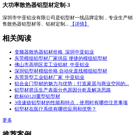
大功率散热器铝型材定制-3
深圳市中亚铝业有限公司是铝型材一线品牌定制，专业生产销
售散热器铝型材等、铝材定制...
【详情】
相关阅读
变频器散热器铝材价格_深圳中亚铝业
东莞模组铝型材厂家供应 便捷的模组铝型材
佛山市高明区卖工业铝材_中亚铝业
深圳铝型材模组价格 自动化直线模组铝型材
东莞异型工业铝材厂家_中亚铝业
铝合金门型材的魅力与优势：打造家居与商业空间的...
铝型材挤压生产表面分色原因分析及解决思路
欧标60120重型铝型材
3倍速链铝型材的性能和特点，使用时有哪些注意事项
铝型材在医疗系统有哪些应用和优势？
更多
推荐案例