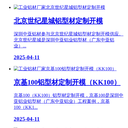
北京世纪星城铝型材定制开模
深圳中亚铝材参与北京世纪星城铝型材定制开模供应。
北京世纪星城是深圳中亚铝业铝型材（广东中亚铝
业）...
2025-04-11
京基100铝型材定制开模（KK100）
京基100（KK100）铝型材定制开模，京基100是深圳中
亚铝业铝型材（广东中亚铝业）工程案例，京基
100（KK1...
2025-04-11