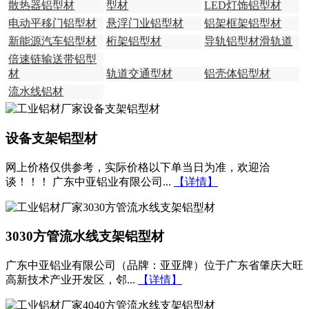
散热器铝型材
型材
LED灯饰铝型材
电动平移门铝型材
悬浮门业铝型材
铝架框架铝型材
新能源汽车铝型材
桁架铝型材
导轨铝型材滑轨道
倍速链输送带铝型
材
轨道交通型材
铝壳体铝型材
流水线铝材
设备支架铝型材
网上价格仅供参考，实际价格以下单当日为准，欢迎洽
谈！！！ 广东中亚铝业有限公司...
【详情】
3030方管流水线支架铝型材
广东中亚铝业有限公司（品牌：亚亚牌）位于广东省肇庆大旺
高新技术产业开发区，邻...
【详情】