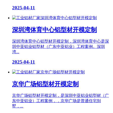
2025-04-11
深圳湾体育中心铝型材开模定制
深圳湾体育中心铝型材开模定制，深圳湾体育中心是深
圳中亚铝业铝型材（广东中亚铝业）工程案例。深圳
湾...
2025-04-11
京华广场铝型材开模定制
京华广场铝型材开模定制，是深圳中亚铝业铝型材（广
东中亚铝业）工程案例，，京华广场是普通住宅别
墅，...