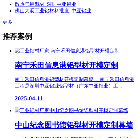
散热气铝型材_深圳中亚铝业
佛山大沥工业铝材料批发_中亚铝业
更多
推荐案例
南宁禾田信息港铝型材开模定制
南宁禾田信息港铝型材开模定制幕墙， 南宁禾田信息港
工程是深圳中亚铝业铝型材（广东中亚铝业）工...
2025-04-11
中山纪念图书馆铝型材开模定制幕墙