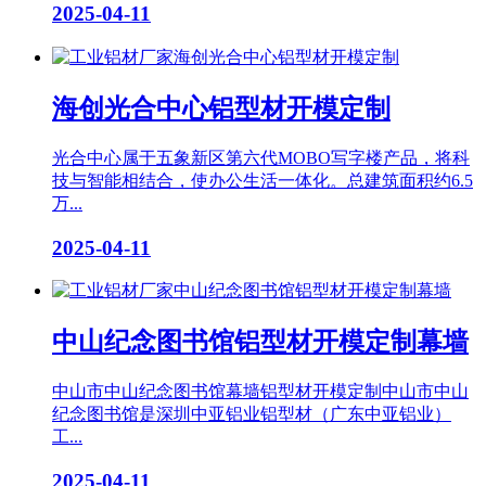
2025-04-11
海创光合中心铝型材开模定制
光合中心属于五象新区第六代MOBO写字楼产品，将科
技与智能相结合，使办公生活一体化。总建筑面积约6.5
万...
2025-04-11
中山纪念图书馆铝型材开模定制幕墙
中山市中山纪念图书馆幕墙铝型材开模定制中山市中山
纪念图书馆是深圳中亚铝业铝型材（广东中亚铝业）
工...
2025-04-11