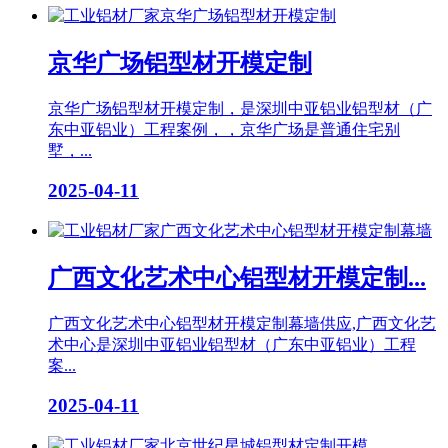
京华广场铝型材开模定制
京华广场铝型材开模定制，是深圳中亚铝业铝型材（广
东中亚铝业）工程案例，，京华广场是普通住宅别
墅，...
2025-04-11
广西文化艺术中心铝型材开模定制...
广西文化艺术中心铝型材开模定制幕墙供应,广西文化艺
术中心是深圳中亚铝业铝型材（广东中亚铝业）工程
案...
2025-04-11