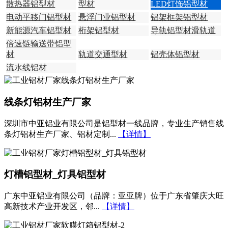
散热器铝型材
型材
LED灯饰铝型材
电动平移门铝型材
悬浮门业铝型材
铝架框架铝型材
新能源汽车铝型材
桁架铝型材
导轨铝型材滑轨道
倍速链输送带铝型
材
轨道交通型材
铝壳体铝型材
流水线铝材
线条灯铝材生产厂家
深圳市中亚铝业有限公司是铝型材一线品牌，专业生产销售线
条灯铝材生产厂家、铝材定制...
【详情】
灯槽铝型材_灯具铝型材
广东中亚铝业有限公司（品牌：亚亚牌）位于广东省肇庆大旺
高新技术产业开发区，邻...
【详情】