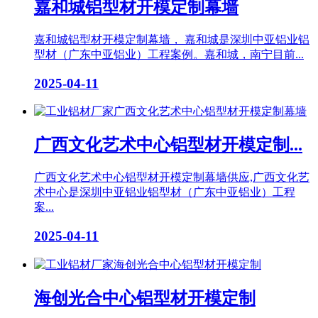
嘉和城铝型材开模定制幕墙
嘉和城铝型材开模定制幕墙， 嘉和城是深圳中亚铝业铝
型材（广东中亚铝业）工程案例。嘉和城，南宁目前...
2025-04-11
广西文化艺术中心铝型材开模定制...
广西文化艺术中心铝型材开模定制幕墙供应,广西文化艺
术中心是深圳中亚铝业铝型材（广东中亚铝业）工程
案...
2025-04-11
海创光合中心铝型材开模定制