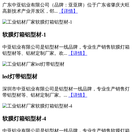
广东中亚铝业有限公司（品牌：亚亚牌）位于广东省肇庆大旺
高新技术产业开发区，邻...
【详情】
软膜灯箱铝型材-1
中亚铝业有限公司是铝型材一线品牌，专业生产销售软膜灯箱
铝型材等、铝材定制厂家。欢...
【详情】
led灯带铝型材
深圳市中亚铝业有限公司是铝型材一线品牌，专业生产销售灯
带铝型材等、铝材定制厂家。...
【详情】
软膜灯箱铝型材-4
中亚铝业有限公司是铝型材一线品牌，专业生产销售软膜灯箱