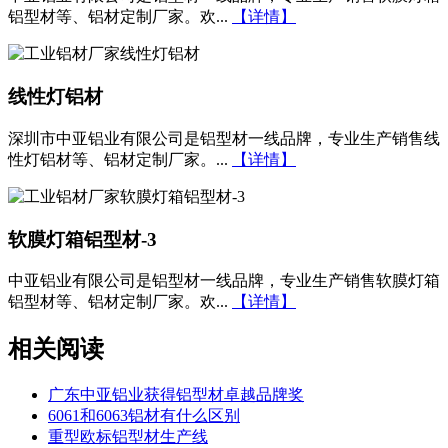
铝型材等、铝材定制厂家。欢...
【详情】
线性灯铝材
深圳市中亚铝业有限公司是铝型材一线品牌，专业生产销售线
性灯铝材等、铝材定制厂家。...
【详情】
软膜灯箱铝型材-3
中亚铝业有限公司是铝型材一线品牌，专业生产销售软膜灯箱
铝型材等、铝材定制厂家。欢...
【详情】
相关阅读
广东中亚铝业获得铝型材卓越品牌奖
6061和6063铝材有什么区别
重型欧标铝型材生产线