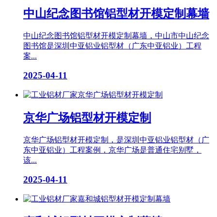
中山纪念图书馆铝型材开模定制幕墙
中山纪念图书馆铝型材开模定制幕墙，中山市中山纪念
图书馆是深圳中亚铝业铝型材（广东中亚铝业）工程
案...
2025-04-11
京华广场铝型材开模定制
京华广场铝型材开模定制，是深圳中亚铝业铝型材（广
东中亚铝业）工程案例，京华广场是普通住宅别墅，
该...
2025-04-11