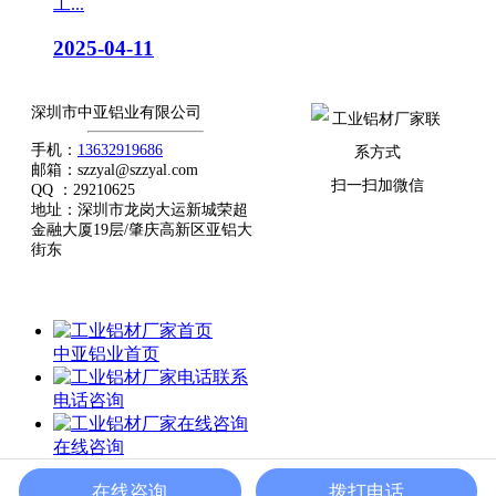
工...
2025-04-11
用我们的全情投入，贏得你最終信赖
深圳市中亚铝业有限公司
手机：
13632919686
邮箱：szzyal@szzyal.com
扫一扫加微信
QQ ：29210625
地址：深圳市龙岗大运新城荣超
粤ICP备13052612号-3
金融大厦19层/肇庆高新区亚铝大
街东
中亚铝业首页
电话咨询
在线咨询
在线咨询
拨打电话
铝型材资讯