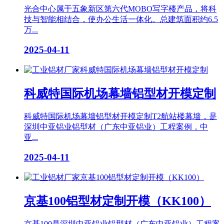
光合中心属于五象新区第六代MOBO写字楼产品，将科
技与智能相结合，使办公生活一体化。总建筑面积约6.5
万...
2025-04-11
科威特国际机场幕墙铝型材开模定制
科威特国际机场幕墙铝型材开模定制T2航站楼幕墙，是
深圳中亚铝业铝型材（广东中亚铝业）工程案例，中
亚...
2025-04-11
京基100铝型材定制开模（KK100）
京基100是深圳中亚铝业铝型材（广东中亚铝业）工程案