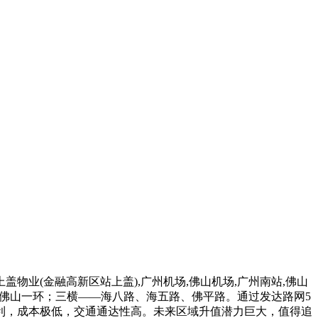
业(金融高新区站上盖),广州机场,佛山机场,广州南站,佛山
、佛山一环；三横——海八路、海五路、佛平路。通过发达路网5
利，成本极低，交通通达性高。未来区域升值潜力巨大，值得追