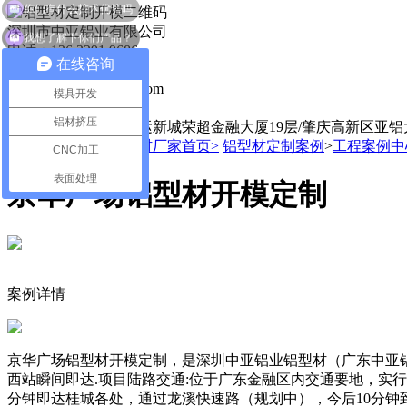
深圳市中亚铝业有限公司
我想了解下你们产品？
电话：136 3291 9686
在线咨询
手机： 13632919686
邮箱：szzyal@szzyal.com
模具开发
QQ：29210625
铝材挤压
地址：深圳市龙岗大运新城荣超金融大厦19层/肇庆高新区亚铝
当前位置：
中亚铝型材厂家首页>
铝型材定制案例
>
工程案例中
CNC加工
表面处理
京华广场铝型材开模定制
案例详情
京华广场铝型材开模定制，是深圳中亚铝业铝型材（广东中亚铝
西站瞬间即达.项目陆路交通:位于广东金融区内交通要地，实
分钟即达桂城各处，通过龙溪快速路（规划中），今后10分