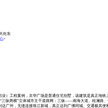
大街东
心
>
业）工程案例，京华广场是普通住宅别墅，该建筑是真正地铁上盖物
行“三纵两横”立体城市主干道路网：三纵——南海大道、桂澜路
钟到达广州，无缝连接珠江新城，真正达到广佛同城。交通极其便