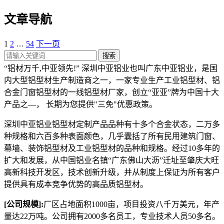
文章导航
1
2
…
54
下一页
搜索
“铝材万千,中亚领先!” 深圳中亚铝业也叫广东中亚铝业，是国
内大型铝型材生产制造商之一，一家专业生产工业铝型材、铝
合金门窗铝型材的一线铝型材厂家，创立“亚亚”牌为中国十大
产品之—， 长期为您提供"三免"优惠政策。
深圳中亚铝业铝型材定制产品品种有十多个合金状态，二万多
种规格和六百多种表面颜色，几乎囊括了所有民用建筑门窗、
幕墙、装饰铝型材及工业铝型材的品种和规格。经过10多年的
扩大和发展，从中国铝业名镇“广东佛山大沥”迁址至肇庆大旺
高新科技开发区，技术创新升级，并从制度上保证为所有客户
提供具有成本竞争优势的高品质铝型材。
[公司规模]:
厂区占地面积1000亩，项目投资八千万美元，年产
量达22万吨。公司拥有2000多名员工，专业技术人员50多名。