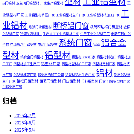
工业铝型材
型材
工
pt门铝材
卫生间门铝型材
厂家生产铝型材
工
业铝型材厂家
工业铝型材挤压厂家
工业铝型材生产厂家
工业铝型材精加工厂家
业铝材
断桥铝门窗
极简窄边框门铝型材
悬浮门业铝型材
欧标
特殊铝型材门
铝型材厂家
生产工业铝型材工厂
电动平移门铝
生产加工工业铝型材厂家
系统门窗
铝合金
型材
电动悬浮门铝型材
电动门铝型材
铝业
铝型材
型材
铝合金门铝型材
铝型材6063厂家
铝型材制造厂
铝型材加
铝型材厂家
工工厂
铝型材加工生产厂
铝型材型材加工厂家
铝型材定制厂家
铝型材挤
铝材
压厂家
铝型材框架厂家
铝型材的加工公司
铝材铝型材
铝型材铝材生产厂家
铝框门铝型材
铝艺门铝型材
门业铝型材
生产厂家
门料铝型材
门窗
门窗铝型材厂家
门铝型材厂家
归档
2025年7月
2025年6月
2025年5月