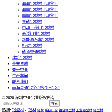
4040铝型材【现货】
4080铝型材【现货】
8080铝型材【现货】
导轨铝型材
电动平移门铝型材
悬浮门业铝型材
新能源汽车铝型材
桁架铝型材
轨道交通型材
建筑铝型材
荣誉资质
关于中亚
生产车间
联系我们
南海灵通铝锭价格今日铝价
© 2020 深圳中亚铝业版权所有
搜索
热搜:
铝型材
-
铝材
铝材
系统门窗
铝合金型材
工业铝型材
铝型材