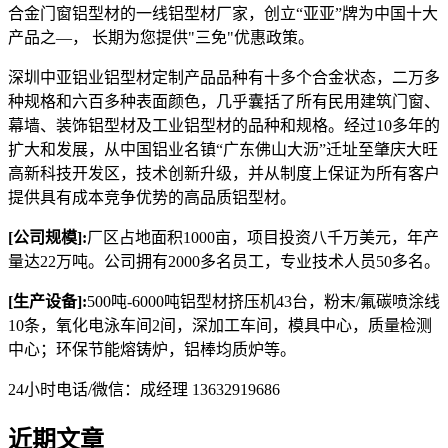
合金门窗铝型材的一线铝型材厂家，创立“亚亚”牌为中国十大
产品之—， 长期为您提供"三免"优惠政策。
深圳中亚铝业铝型材定制产品品种有十多个合金状态，二万多
种规格和六百多种表面颜色，几乎囊括了所有民用建筑门窗、
幕墙、装饰铝型材及工业铝型材的品种和规格。经过10多年的
扩大和发展，从中国铝业名镇“广东佛山大沥”迁址至肇庆大旺
高新科技开发区，技术创新升级，并从制度上保证为所有客户
提供具有成本竞争优势的高品质铝型材。
[公司规模]:
厂区占地面积1000亩，项目投资八千万美元，年产
量达22万吨。公司拥有2000多名员工，专业技术人员50多名。
[生产设备]:
500吨-6000吨铝型材挤压机43台，粉末/氟碳喷涂线
10条，氧化电泳车间2间，深加工车间，模具中心，质量检测
中心；环保节能熔铸炉，铝棒均质炉等。
24小时电话/微信：成经理 13632919686
近期文章