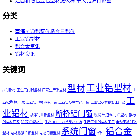
江西和谐铝业铝型材怎么样 十大品牌有哪些
分类
南海灵通铝锭价格今日铝价
工业铝型材
铝合金资讯
铝材资讯
关键词
工业铝型材
型材
工
pt门铝材
卫生间门铝型材
厂家生产铝型材
工
业铝型材厂家
工业铝型材挤压厂家
工业铝型材生产厂家
工业铝型材精加工厂家
业铝材
断桥铝门窗
极简窄边框门铝型材
悬浮门业铝型材
欧标
特殊铝型材门
铝型材厂家
生产工业铝型材工厂
电动平移门铝
生产加工工业铝型材厂家
系统门窗
铝合金
型材
电动悬浮门铝型材
电动门铝型材
铝业