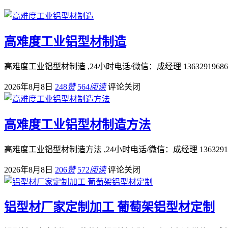
高难度工业铝型材制造
高难度工业铝型材制造 ,24小时电话/微信：成经理 136329196
2026年8月8日
248
赞
564
阅读
评论关闭
高难度工业铝型材制造方法
高难度工业铝型材制造方法 ,24小时电话/微信：成经理 1363291
2026年8月8日
206
赞
572
阅读
评论关闭
铝型材厂家定制加工 葡萄架铝型材定制