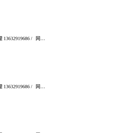
32919686 / 网…
32919686 / 网…