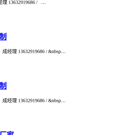
632919686 / …
制
3632919686 / &nbsp…
制
3632919686 / &nbsp…
厂家