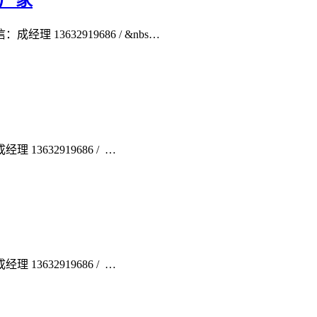
 13632919686 / &nbs…
3632919686 / …
3632919686 / …