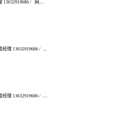
32919686 / 网…
3632919686 / …
3632919686 / …