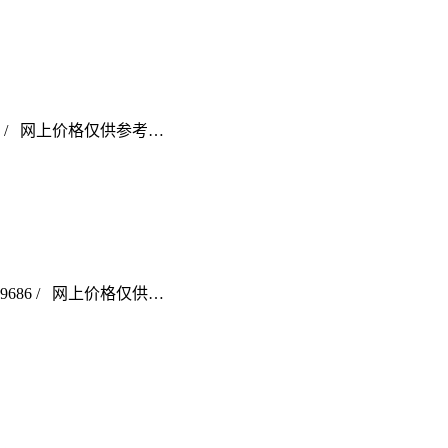
86 / 网上价格仅供参考…
9686 / 网上价格仅供…