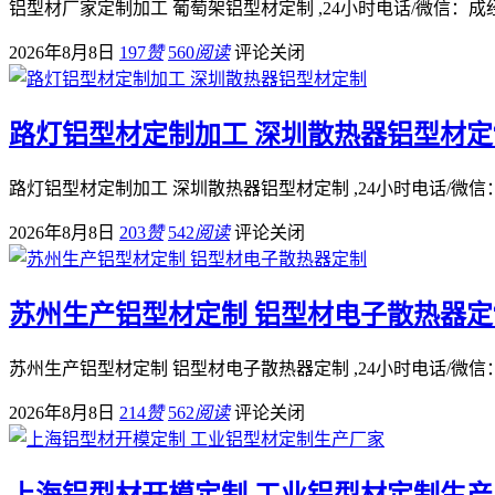
铝型材厂家定制加工 葡萄架铝型材定制 ,24小时电话/微信：成经理 13
2026年8月8日
197
赞
560
阅读
评论关闭
路灯铝型材定制加工 深圳散热器铝型材定
路灯铝型材定制加工 深圳散热器铝型材定制 ,24小时电话/微信：成经理 1
2026年8月8日
203
赞
542
阅读
评论关闭
苏州生产铝型材定制 铝型材电子散热器定
苏州生产铝型材定制 铝型材电子散热器定制 ,24小时电话/微信：成经理 1
2026年8月8日
214
赞
562
阅读
评论关闭
上海铝型材开模定制 工业铝型材定制生产