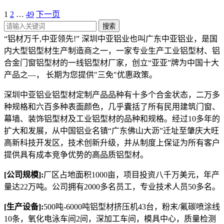
1
2
…
49
下一页
搜索
“铝材万千,中亚领先!” 深圳中亚铝业也叫广东中亚铝业，是国
内大型铝型材生产制造商之一，一家专业生产工业铝型材、铝
合金门窗铝型材的一线铝型材厂家，创立“亚亚”牌为中国十大
产品之—， 长期为您提供"三免"优惠政策。
深圳中亚铝业铝型材定制产品品种有十多个合金状态，二万多
种规格和六百多种表面颜色，几乎囊括了所有民用建筑门窗、
幕墙、装饰铝型材及工业铝型材的品种和规格。经过10多年的
扩大和发展，从中国铝业名镇“广东佛山大沥”迁址至肇庆大旺
高新科技开发区，技术创新升级，并从制度上保证为所有客户
提供具有成本竞争优势的高品质铝型材。
[公司规模]:
厂区占地面积1000亩，项目投资八千万美元，年产
量达22万吨。公司拥有2000多名员工，专业技术人员50多名。
[生产设备]:
500吨-6000吨铝型材挤压机43台，粉末/氟碳喷涂线
10条，氧化电泳车间2间，深加工车间，模具中心，质量检测