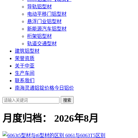
导轨铝型材
电动平移门铝型材
悬浮门业铝型材
新能源汽车铝型材
桁架铝型材
轨道交通型材
建筑铝型材
荣誉资质
关于中亚
生产车间
联系我们
南海灵通铝锭价格今日铝价
搜索
月度归档：
2026年8月