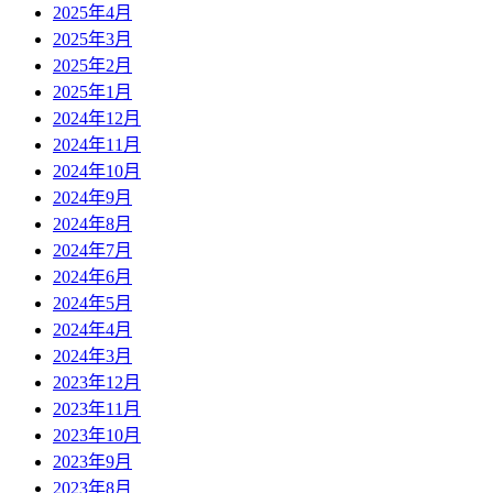
2025年4月
2025年3月
2025年2月
2025年1月
2024年12月
2024年11月
2024年10月
2024年9月
2024年8月
2024年7月
2024年6月
2024年5月
2024年4月
2024年3月
2023年12月
2023年11月
2023年10月
2023年9月
2023年8月