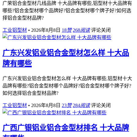
广荣铝合金型材几线品牌 十大品牌有哪些,铝型材十大品牌有
哪些?铝合金型材哪个品牌好?铝合金型材哪个牌子好?如何选
择铝合金型材品牌?
工业铝型材
•
2026年8月8日
18
赞
268
阅读
评论关闭
广东兴发铝业铝合金型材怎么样 十大品
牌有哪些
广东兴发铝业铝合金型材怎么样 十大品牌有哪些,铝型材十大
品牌有哪些?铝合金型材哪个品牌好?铝合金型材哪个牌子好?
如何选择铝合金型材品牌?
工业铝型材
•
2026年8月8日
23
赞
284
阅读
评论关闭
广西广银铝业铝合金型材排名 十大品牌