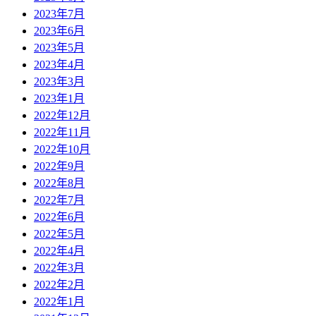
2023年7月
2023年6月
2023年5月
2023年4月
2023年3月
2023年1月
2022年12月
2022年11月
2022年10月
2022年9月
2022年8月
2022年7月
2022年6月
2022年5月
2022年4月
2022年3月
2022年2月
2022年1月