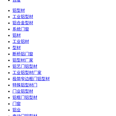
百度
铝型材
工业铝型材
铝合金型材
系统门窗
铝材
工业铝材
型材
断桥铝门窗
铝型材厂家
铝艺门铝型材
工业铝型材厂家
极简窄边框门铝型材
特殊铝型材门
门业铝型材
铝框门铝型材
门窗
铝业