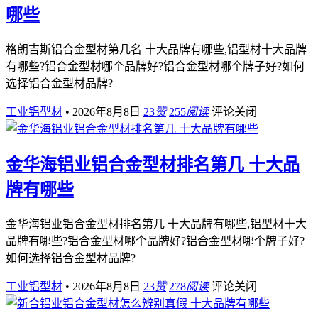
哪些
格朗吉斯铝合金型材第几名 十大品牌有哪些,铝型材十大品牌
有哪些?铝合金型材哪个品牌好?铝合金型材哪个牌子好?如何
选择铝合金型材品牌?
工业铝型材
•
2026年8月8日
23
赞
255
阅读
评论关闭
金华海铝业铝合金型材排名第几 十大品
牌有哪些
金华海铝业铝合金型材排名第几 十大品牌有哪些,铝型材十大
品牌有哪些?铝合金型材哪个品牌好?铝合金型材哪个牌子好?
如何选择铝合金型材品牌?
工业铝型材
•
2026年8月8日
23
赞
278
阅读
评论关闭