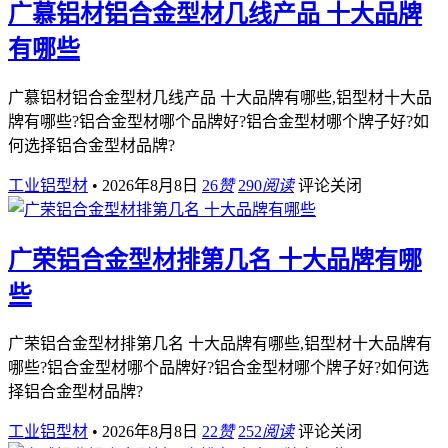
广慕铝材铝合金型材几线产品 十大品牌
有哪些
广慕铝材铝合金型材几线产品 十大品牌有哪些,铝型材十大品
牌有哪些?铝合金型材哪个品牌好?铝合金型材哪个牌子好?如
何选择铝合金型材品牌?
工业铝型材
•
2026年8月8日
26
赞
290
阅读
评论关闭
广荣铝合金型材排第几名 十大品牌有哪
些
广荣铝合金型材排第几名 十大品牌有哪些,铝型材十大品牌有
哪些?铝合金型材哪个品牌好?铝合金型材哪个牌子好?如何选
择铝合金型材品牌?
工业铝型材
•
2026年8月8日
22
赞
252
阅读
评论关闭