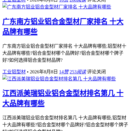
广东南方铝业铝合金型材厂家排名 十大
品牌有哪些
广东南方铝业铝合金型材厂家排名 十大品牌有哪些,铝型材十
大品牌有哪些?铝合金型材哪个品牌好?铝合金型材哪个牌子
好?如何选择铝合金型材品牌?
工业铝型材
•
2026年8月8日
14
赞
253
阅读
评论关闭
江西派美瑞铝业铝合金型材排名第几 十
大品牌有哪些
江西派美瑞铝业铝合金型材排名第几 十大品牌有哪些,铝型材
十大品牌有哪些?铝合金型材哪个品牌好?铝合金型材哪个牌子