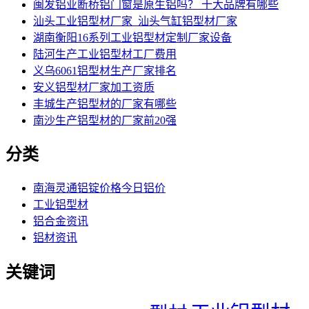
闽发铝业断桥铝门窗是原生铝吗？ 十大品牌有哪些
汕头工业铝型材厂家_汕头气缸铝型材厂家
湖南衡阳16系列工业铝型材定制厂家设备
陆河生产工业铝型材工厂费用
义乌6061铝型材生产厂家排名
安义铝型材厂家加工资质
丰城生产铝型材的厂家有哪些
南沙生产铝型材的厂家前20强
分类
南海灵通铝锭价格今日铝价
工业铝型材
铝合金资讯
铝材资讯
关键词