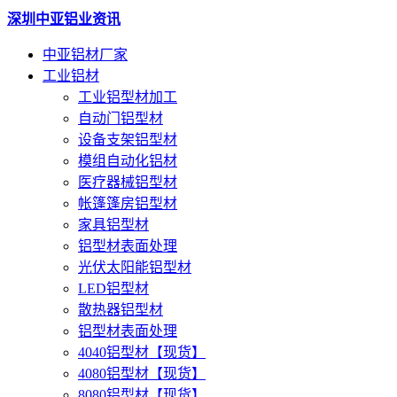
深圳中亚铝业资讯
中亚铝材厂家
工业铝材
工业铝型材加工
自动门铝型材
设备支架铝型材
模组自动化铝材
医疗器械铝型材
帐篷篷房铝型材
家具铝型材
铝型材表面处理
光伏太阳能铝型材
LED铝型材
散热器铝型材
铝型材表面处理
4040铝型材【现货】
4080铝型材【现货】
8080铝型材【现货】