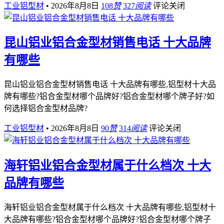
工业铝型材
•
2026年8月8日
108
赞
327
阅读
评论关闭
昆山铝业铝合金型材销售电话 十大品牌
有哪些
昆山铝业铝合金型材销售电话 十大品牌有哪些,铝型材十大品
牌有哪些?铝合金型材哪个品牌好?铝合金型材哪个牌子好?如
何选择铝合金型材品牌?
工业铝型材
•
2026年8月8日
90
赞
314
阅读
评论关闭
海轩铝业铝合金型材属于什么档次 十大
品牌有哪些
海轩铝业铝合金型材属于什么档次 十大品牌有哪些,铝型材十
大品牌有哪些?铝合金型材哪个品牌好?铝合金型材哪个牌子