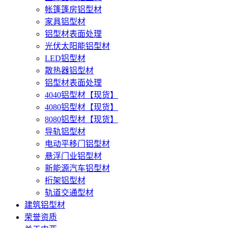
帐篷篷房铝型材
家具铝型材
铝型材表面处理
光伏太阳能铝型材
LED铝型材
散热器铝型材
铝型材表面处理
4040铝型材【现货】
4080铝型材【现货】
8080铝型材【现货】
导轨铝型材
电动平移门铝型材
悬浮门业铝型材
新能源汽车铝型材
桁架铝型材
轨道交通型材
建筑铝型材
荣誉资质