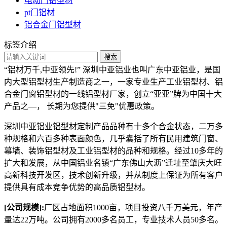
电动门铝型材
pt门铝材
铝合金门铝型材
标签介绍
搜索
“铝材万千,中亚领先!” 深圳中亚铝业也叫广东中亚铝业，是国
内大型铝型材生产制造商之一，一家专业生产工业铝型材、铝
合金门窗铝型材的一线铝型材厂家，创立“亚亚”牌为中国十大
产品之—， 长期为您提供"三免"优惠政策。
深圳中亚铝业铝型材定制产品品种有十多个合金状态，二万多
种规格和六百多种表面颜色，几乎囊括了所有民用建筑门窗、
幕墙、装饰铝型材及工业铝型材的品种和规格。经过10多年的
扩大和发展，从中国铝业名镇“广东佛山大沥”迁址至肇庆大旺
高新科技开发区，技术创新升级，并从制度上保证为所有客户
提供具有成本竞争优势的高品质铝型材。
[公司规模]:
厂区占地面积1000亩，项目投资八千万美元，年产
量达22万吨。公司拥有2000多名员工，专业技术人员50多名。